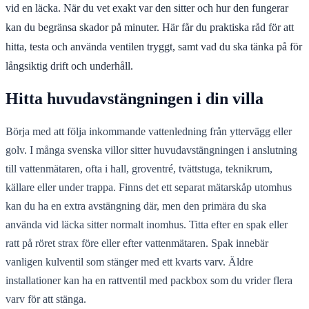
vid en läcka. När du vet exakt var den sitter och hur den fungerar
kan du begränsa skador på minuter. Här får du praktiska råd för att
hitta, testa och använda ventilen tryggt, samt vad du ska tänka på för
långsiktig drift och underhåll.
Hitta huvudavstängningen i din villa
Börja med att följa inkommande vattenledning från yttervägg eller
golv. I många svenska villor sitter huvudavstängningen i anslutning
till vattenmätaren, ofta i hall, groventré, tvättstuga, teknikrum,
källare eller under trappa. Finns det ett separat mätarskåp utomhus
kan du ha en extra avstängning där, men den primära du ska
använda vid läcka sitter normalt inomhus. Titta efter en spak eller
ratt på röret strax före eller efter vattenmätaren. Spak innebär
vanligen kulventil som stänger med ett kvarts varv. Äldre
installationer kan ha en rattventil med packbox som du vrider flera
varv för att stänga.