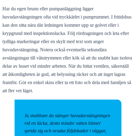
Har du egen brunn eller pumpanläggning ligger
huvudavstängningen ofta vid tryckkärlet i pumprummet. I fritidshus
kan den sitta nära där ledningen kommer upp ur golvet eller i
krypgrund med inspektionslucka. Följ rördragningen och leta efter
tydliga markeringar eller en skylt med text som anger
huvudavstängning. Notera också eventuella sekundära
avstängningar till våtutrymmen eller kök så att du snabbt kan isolera
delar av huset vid mindre arbeten. När du hittat ventilen, säkerställ
att åtkomligheten är god, att belysning räcker och att inget lagras
framför. Gör en enkel skiss eller ta ett foto och dela med familjen så
att fler vet läget.
Ju snabbare du stänger huvudavstängningen
vid en läcka, desto mindre vatten hinner
sprida sig och orsaka följdskador i väggar,