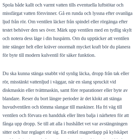
Spola både kallt och varmt vatten tills eventuella luftstötar och
missfärgat vatten försvinner. Gå en runda och lyssna efter ovanliga
ljud från rör. Om ventilen läcker från spindel eller rörgänga efter
testet behöver den ses över. Märk upp ventilen med en tydlig skylt
och notera dess läge i din huspärm. Om du upptäcker att ventilen
inte stänger helt eller kräver onormalt mycket kraft bör du planera
för byte till modern kulventil för säker funktion.
Du ska kunna stänga snabbt vid synlig läcka, dropp från tak eller
rör, misstänkt vattenljud i väggar, när en slang spruckit vid
diskmaskin eller tvättmaskin, samt före reparationer eller byte av
blandare. Reser du bort längre perioder är det klokt att stänga
huvudventilen och tömma slangar till maskiner. Ha fri väg till
ventilen och förvara en handduk eller liten balja i närheten för att
fånga upp dropp. Se till att alla i hushållet vet var avstängningen
sitter och hur reglaget rör sig. En enkel magnetlapp på kylskåpet