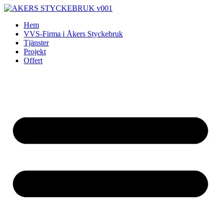
Skip
to
Hem
content
VVS-Firma i Åkers Styckebruk
Tjänster
Projekt
Offert