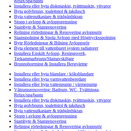
Relax/spa/bastu
Installera eller byta diskmaskin, tvättmaskin, vitvaror
Byta golvbrunn, toalettstol & takdusch
Byta vattenutkastare & trädgårdskran
Stopp i avlopp & avloppsrensning
Stambyte & Stamrenovering
Relining rörledningar & Renovering avloppsrör
Stamspolning & Spola Avlopp med Högtrycksspolning
Byte Rörledningar & Bilning Avloppsrör
Byta element till vattenburet system radiatorer
Installera Enskilt Avlopp, Reningsverk,
Trekammarbrunn/Slamavskiljare
Brunnsborrning & Installera Bergvärme
Installera eller byta blandare / köksblandare
Installera eller byta varmvattenberedare
Installera eller byta vattenpump / värmepump
Våtrumsrenovering: Badrum, WC, Tvättstuga,
Relax/spa/bastu
Installera eller byta diskmaskin, tvättmaskin, vitvaror
Byta golvbrunn, toalettstol & takdusch
Byta vattenutkastare & trädgårdskran
Stopp i avlopp & avloppsrensning
Stambyte & Stamrenovering
Relining rörledningar & Renovering avloppsrör