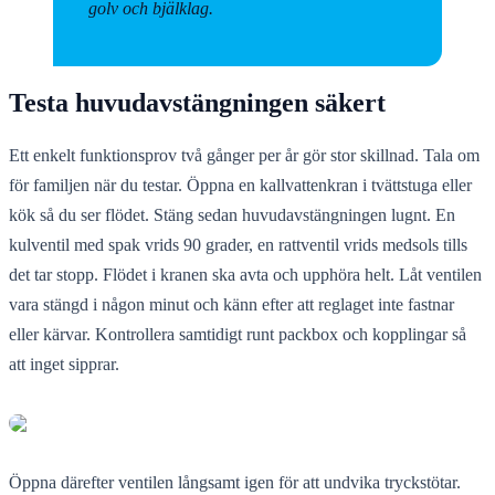
golv och bjälklag.
Testa huvudavstängningen säkert
Ett enkelt funktionsprov två gånger per år gör stor skillnad. Tala om
för familjen när du testar. Öppna en kallvattenkran i tvättstuga eller
kök så du ser flödet. Stäng sedan huvudavstängningen lugnt. En
kulventil med spak vrids 90 grader, en rattventil vrids medsols tills
det tar stopp. Flödet i kranen ska avta och upphöra helt. Låt ventilen
vara stängd i någon minut och känn efter att reglaget inte fastnar
eller kärvar. Kontrollera samtidigt runt packbox och kopplingar så
att inget sipprar.
Öppna därefter ventilen långsamt igen för att undvika tryckstötar.