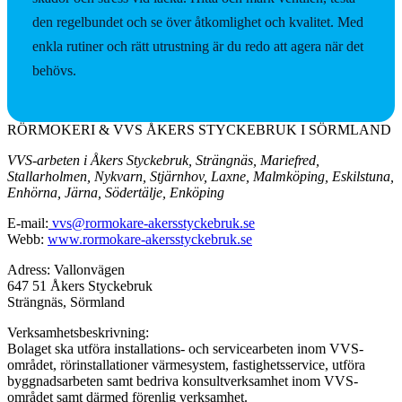
den regelbundet och se över åtkomlighet och kvalitet. Med
enkla rutiner och rätt utrustning är du redo att agera när det
behövs.
RÖRMOKERI & VVS ÅKERS STYCKEBRUK I SÖRMLAND
VVS-arbeten i Åkers Styckebruk, Strängnäs, Mariefred,
Stallarholmen, Nykvarn, Stjärnhov, Laxne, Malmköping, Eskilstuna,
Enhörna, Järna, Södertälje, Enköping
E-mail:
vvs@rormokare-akersstyckebruk.se
Webb:
www.rormokare-akersstyckebruk.se
Adress: Vallonvägen
647 51 Åkers Styckebruk
Strängnäs, Sörmland
Verksamhetsbeskrivning:
Bolaget ska utföra installations- och servicearbeten inom VVS-
området, rörinstallationer värmesystem, fastighetsservice, utföra
byggnadsarbeten samt bedriva konsultverksamhet inom VVS-
området samt därmed förenlig verksamhet.