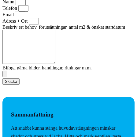
Namn
Telefon
Email
Adress + Ort
Beskriv ert behov, förutsättningar, antal m2 & önskat startdatum
Bifoga gärna bilder, handlingar, ritningar m.m.
Skicka
Sammanfattning
Att snabbt kunna stänga huvudavstängningen minskar
skador och stress vid läcka. Hitta och märk ventilen, testa