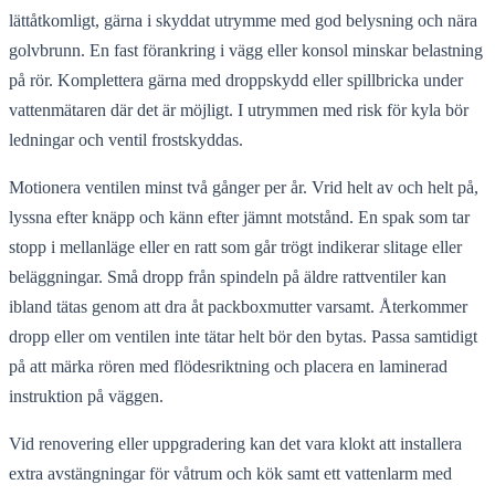
lättåtkomligt, gärna i skyddat utrymme med god belysning och nära
golvbrunn. En fast förankring i vägg eller konsol minskar belastning
på rör. Komplettera gärna med droppskydd eller spillbricka under
vattenmätaren där det är möjligt. I utrymmen med risk för kyla bör
ledningar och ventil frostskyddas.
Motionera ventilen minst två gånger per år. Vrid helt av och helt på,
lyssna efter knäpp och känn efter jämnt motstånd. En spak som tar
stopp i mellanläge eller en ratt som går trögt indikerar slitage eller
beläggningar. Små dropp från spindeln på äldre rattventiler kan
ibland tätas genom att dra åt packboxmutter varsamt. Återkommer
dropp eller om ventilen inte tätar helt bör den bytas. Passa samtidigt
på att märka rören med flödesriktning och placera en laminerad
instruktion på väggen.
Vid renovering eller uppgradering kan det vara klokt att installera
extra avstängningar för våtrum och kök samt ett vattenlarm med