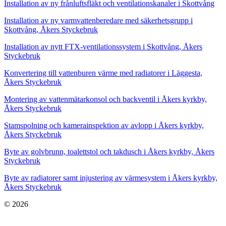
Installation av ny frånluftsfläkt och ventilationskanaler i Skottvång
Installation av ny varmvattenberedare med säkerhetsgrupp i
Skottvång, Åkers Styckebruk
Installation av nytt FTX-ventilationssystem i Skottvång, Åkers
Styckebruk
Konvertering till vattenburen värme med radiatorer i Läggesta,
Åkers Styckebruk
Montering av vattenmätarkonsol och backventil i Åkers kyrkby,
Åkers Styckebruk
Stamspolning och kamerainspektion av avlopp i Åkers kyrkby,
Åkers Styckebruk
Byte av golvbrunn, toalettstol och takdusch i Åkers kyrkby, Åkers
Styckebruk
Byte av radiatorer samt injustering av värmesystem i Åkers kyrkby,
Åkers Styckebruk
© 2026