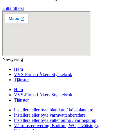
Hitta till oss
Navigering
Hem
VVS-Firma i Åkers Styckebruk
Tjänster
Hem
VVS-Firma i Åkers Styckebruk
Tjänster
Installera eller byta blandare / köksblandare
Installera eller byta varmvattenberedare
Installera eller byta vattenpump / värmepump
Våtrumsrenovering: Badrum, WC, Tvättstuga,