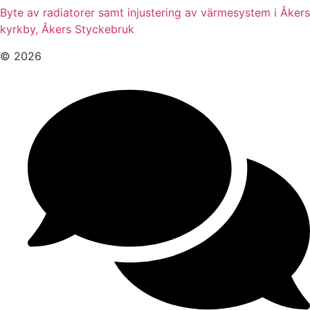
Byte av radiatorer samt injustering av värmesystem i Åkers
kyrkby, Åkers Styckebruk
© 2026