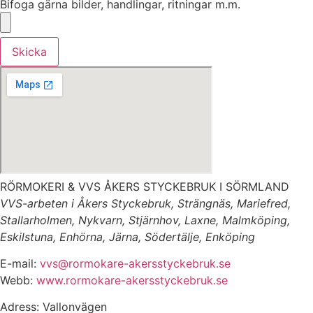
Bifoga gärna bilder, handlingar, ritningar m.m.
Skicka
RÖRMOKERI & VVS ÅKERS STYCKEBRUK I SÖRMLAND
VVS-arbeten i Åkers Styckebruk, Strängnäs, Mariefred,
Stallarholmen, Nykvarn, Stjärnhov, Laxne, Malmköping,
Eskilstuna, Enhörna, Järna, Södertälje, Enköping
E-mail:
vvs@rormokare-akersstyckebruk.se
Webb:
www.rormokare-akersstyckebruk.se
Adress: Vallonvägen