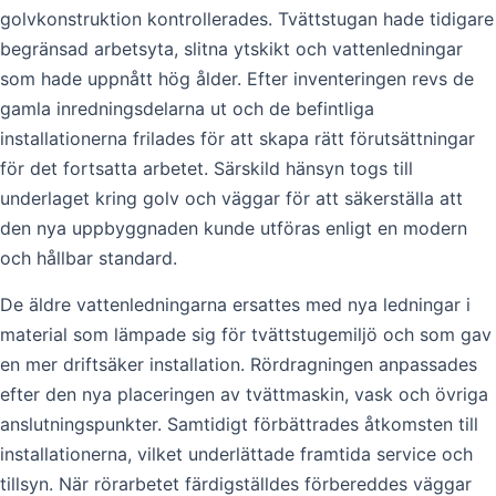
golvkonstruktion kontrollerades. Tvättstugan hade tidigare
begränsad arbetsyta, slitna ytskikt och vattenledningar
som hade uppnått hög ålder. Efter inventeringen revs de
gamla inredningsdelarna ut och de befintliga
installationerna frilades för att skapa rätt förutsättningar
för det fortsatta arbetet. Särskild hänsyn togs till
underlaget kring golv och väggar för att säkerställa att
den nya uppbyggnaden kunde utföras enligt en modern
och hållbar standard.
De äldre vattenledningarna ersattes med nya ledningar i
material som lämpade sig för tvättstugemiljö och som gav
en mer driftsäker installation. Rördragningen anpassades
efter den nya placeringen av tvättmaskin, vask och övriga
anslutningspunkter. Samtidigt förbättrades åtkomsten till
installationerna, vilket underlättade framtida service och
tillsyn. När rörarbetet färdigställdes förbereddes väggar