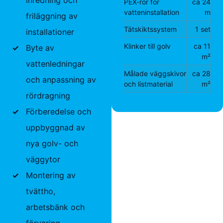
PEX-rör för
ca 24
vatteninstallation
m
friläggning av
Tätskiktssystem
1 set
installationer
Klinker till golv
ca 11
✓
Byte av
m²
vattenledningar
Målade väggskivor
ca 28
och anpassning av
och listmaterial
m²
rördragning
✓
Förberedelse och
uppbyggnad av
nya golv- och
väggytor
✓
Montering av
tvättho,
arbetsbänk och
förvaring